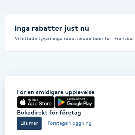
Alternativmedicin
Andningsmassage
Inga rabatter just nu
Vi hittade tyvärr inga rabatterade tider för "Fransbort
Ansiktslyft utan kirurgi
Aromamassage
Ashtanga Yoga
Ayurveda
För en smidigare upplevelse
Ayurvedisk Massage
Bokadirekt för företag
Läs mer
Företagsinloggning
Ansiktsbehandling djuprengörande
B