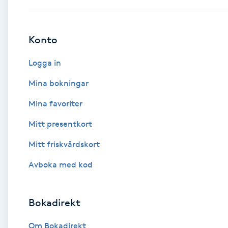
Babylights
Konto
Balayage
Logga in
Bambumassage
Mina bokningar
Mina favoriter
Barber
Mitt presentkort
Barnklippning
Mitt friskvårdskort
BIAB
Avboka med kod
Blowout
Bokadirekt
Bottenfärg
Om Bokadirekt