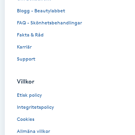
Blogg - Beautylabbet
Brynformning
FAQ - Skönhetsbehandlingar
Brynfärgning
Fakta & Råd
Brynplockning
Karriär
Support
Bröllopsuppsättning
C
Villkor
Celluliter
Etisk policy
Coachning
Integritetspolicy
Cookies
Color correction
Allmäna villkor