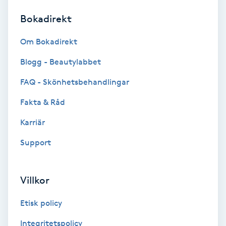
Bokadirekt
Brynformning
Om Bokadirekt
Brynfärgning
Blogg - Beautylabbet
Brynplockning
FAQ - Skönhetsbehandlingar
Fakta & Råd
Bröllopsuppsättning
C
Karriär
Support
Celluliter
Coachning
Villkor
Color correction
Etisk policy
Integritetspolicy