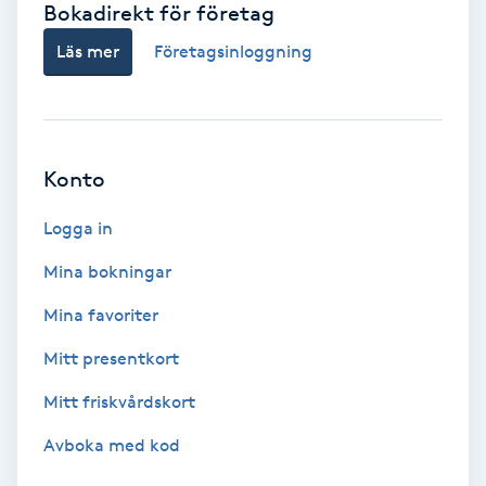
Bokadirekt för företag
Babylights
Läs mer
Företagsinloggning
Balayage
Bambumassage
Konto
Barber
Logga in
Mina bokningar
Barnklippning
Mina favoriter
BIAB
Mitt presentkort
Mitt friskvårdskort
Blowout
Avboka med kod
Bottenfärg