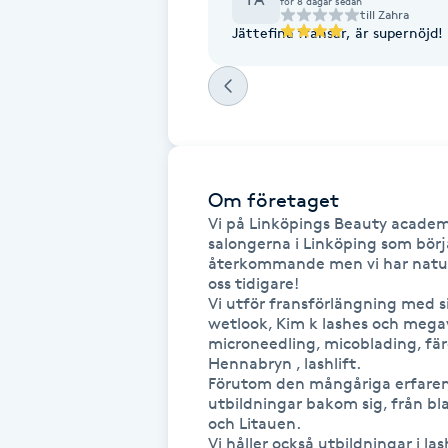
för 8 dagar sedan
Cryoterapi
till
Zahra
Jättefina fransar, är supernöjd!
D
Damklippning
Dermapen
Om företaget
Diamantslipning
Vi på Linköpings Beauty academy 
E
salongerna i Linköping som bör
återkommande men vi har naturli
Enzympeeling
oss tidigare!

Vi utför fransförlängning med si
wetlook, Kim k lashes och megav
Extensions
microneedling, micoblading, fär
Hennabryn , lashlift.

Förutom den mångåriga erfarenhet
Extensions borttagning
utbildningar bakom sig, från bl
och Litauen.

Vi håller också utbildningar i las