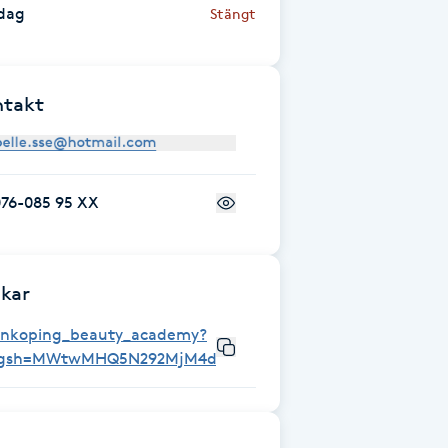
dag
Stängt
ntakt
076-085 95 XX
kar
linkoping_beauty_academy?
igsh=MWtwMHQ5N292MjM4dQ%3D%3D&utm_source=qr