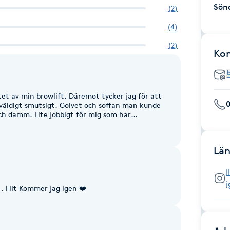
Sön
(
2
)
(
4
)
(
2
)
Ko
tet av min browlift. Däremot tycker jag för att
väldigt smutsigt. Golvet och soffan man kunde
ch damm. Lite jobbigt för mig som har
Län
 . Hit Kommer jag igen ❤️