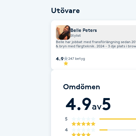
Utövare
Babylights
Balayage
Belle Peters
Stylist
Belle har jobbat med fransförlängning sedan 201
& bryn med färgteknik. 2024 - 3 dje plats i browlift master lookbylinnadwars. 2025 4 de plats SM i browlift 2025 2:a
Bambumassage
plats i den globala tävlingen Oscars online co
4.9
247
betyg
Barber
Barnklippning
Omdömen
4.9
5
BIAB
av
Blowout
5
4
Bottenfärg