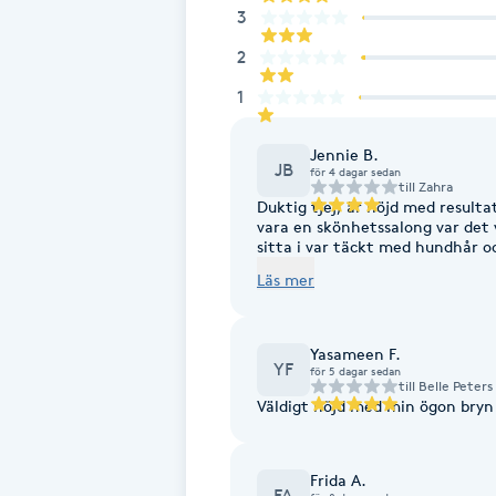
3
Brynformning
2
1
Brynfärgning
Jennie B.
JB
Brynplockning
för 4 dagar sedan
till
Zahra
Duktig tjej, är nöjd med resulta
vara en skönhetssalong var det 
Bröllopsuppsättning
sitta i var täckt med hundhår o
pälsallergi.
C
Läs mer
Celluliter
Yasameen F.
YF
för 5 dagar sedan
Coachning
till
Belle Peters
Väldigt nöjd med min ögon bryn
Color correction
Frida A.
FA