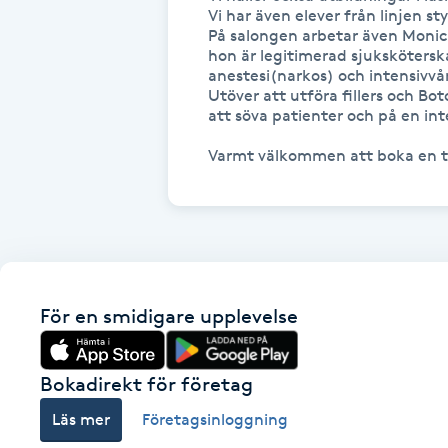
Eyeliner-tatuering
Vi har även elever från linjen st
F
På salongen arbetar även Monic
hon är legitimerad sjuksköterska
anestesi(narkos) och intensivvår
Face framing
Utöver att utföra fillers och Bo
att söva patienter och på en int
Faceliftmassage
Varmt välkommen att boka en ti
Fet hårbotten
Fettreducering
Fibromassage
För en smidigare upplevelse
Fillers
Bokadirekt för företag
Fotmassage
Läs mer
Företagsinloggning