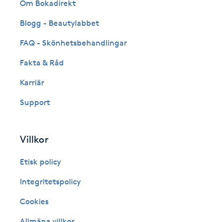
Om Bokadirekt
Fransk manikyr
Blogg - Beautylabbet
Fransrengöring
FAQ - Skönhetsbehandlingar
Fakta & Råd
Frekvensterapi
Karriär
Friskvård
Support
Friskvårdsmassage
Villkor
Frisör
Etisk policy
Funktionsanalys
Integritetspolicy
Cookies
Färgning
Allmäna villkor