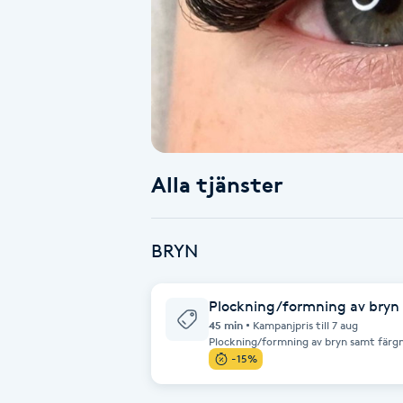
Alternativmedicin
Andningsmassage
Ansiktslyft utan kirurgi
Aromamassage
Alla tjänster
Ashtanga Yoga
BRYN
Ayurveda
Plockning/formning av bryn
Ayurvedisk Massage
45 min
Kampanjpris till 7 aug
Plockning/formning av bryn samt färgning. Vi mäter ut d
det sitter symmetriskt.
-15%
Ansiktsbehandling djuprengörande
B