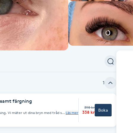
1
 samt färgning
398 kr
Boka
338 kr
ina bryn med tråd så
Läs mer