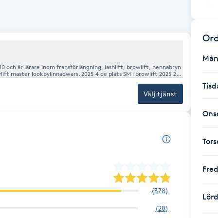
Ord
Mån
0 och är lärare inom fransförlängning, lashlift, browlift, hennabryn
mpetion. Domare 2025 i Australiens championship.
Tisd
Välj tjänst
Ons
Tor
Fre
(
378
)
Lör
(
28
)