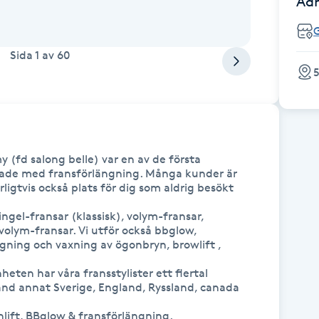
Adr
Sida
1
av
60
5
(fd salong belle) var en av de första 
jade med fransförlängning. Många kunder är 
gtvis också plats för dig som aldrig besökt 
ngel-fransar (klassisk), volym-fransar, 
olym-fransar. Vi utför också bbglow, 
gning och vaxning av ögonbryn, browlift , 
en har våra fransstylister ett flertal 
and annat Sverige, England, Ryssland, canada 
hlift, BBglow & fransförlängning. 
