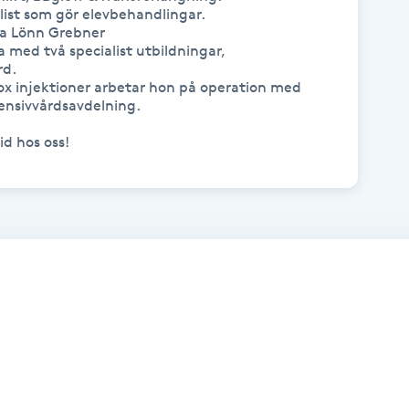
ylist som gör elevbehandlingar.

a Lönn Grebner 

 med två specialist utbildningar, 
d.

tox injektioner arbetar hon på operation med 
ensivvårdsavdelning.

d hos oss!