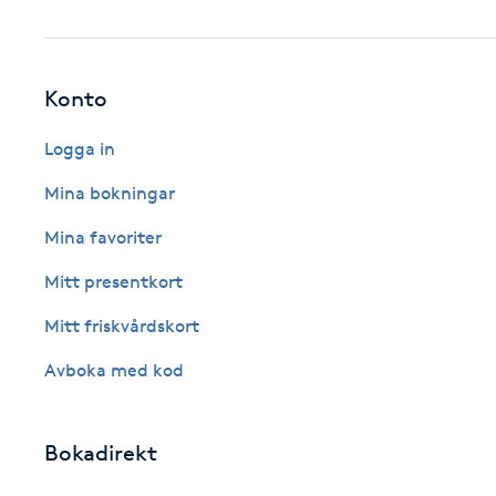
Fotsvamp
Fotvård
Konto
Logga in
Fransar
Mina bokningar
Fransborttagning
Mina favoriter
Fransfärgning
Mitt presentkort
Mitt friskvårdskort
Fransförlängning
Avboka med kod
Fransförlängning Megavolym
Bokadirekt
Fransförlängning Volym