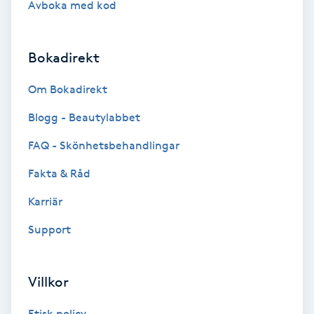
Avboka med kod
Brynformning
Bokadirekt
Brynfärgning
Om Bokadirekt
Brynplockning
Blogg - Beautylabbet
Bröllopsuppsättning
FAQ - Skönhetsbehandlingar
C
Fakta & Råd
Celluliter
Karriär
Support
Coachning
Color correction
Villkor
Etisk policy