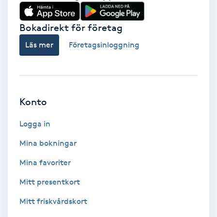
Babylights
Bokadirekt för företag
Balayage
Läs mer
Företagsinloggning
Bambumassage
Barber
Konto
Logga in
Barnklippning
Mina bokningar
BIAB
Mina favoriter
Blowout
Mitt presentkort
Mitt friskvårdskort
Bottenfärg