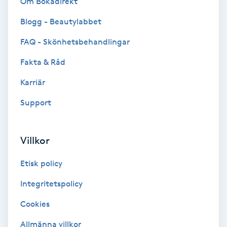
Om Bokadirekt
Cryoterapi
D
Blogg - Beautylabbet
FAQ - Skönhetsbehandlingar
Damklippning
Fakta & Råd
Dermapen
Karriär
Diamantslipning
Support
E
Villkor
Enzympeeling
Etisk policy
Extensions
Integritetspolicy
Extensions borttagning
Cookies
Allmänna villkor
Eyeliner-tatuering