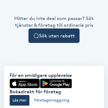
Babylights
Hittar du inte deal som passar? Sök
Balayage
tjänster & företag till ordinarie pris
Sök utan rabatt
Bambumassage
Barber
Barnklippning
För en smidigare upplevelse
BIAB
Blowout
Bokadirekt för företag
Läs mer
Företagsinloggning
Bottenfärg