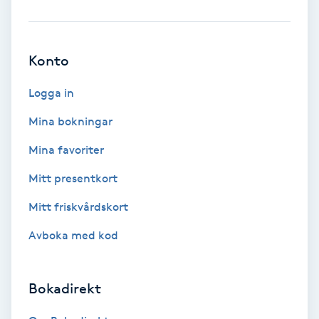
Brynformning
Konto
Brynfärgning
Logga in
Brynplockning
Mina bokningar
Bröllopsuppsättning
Mina favoriter
C
Mitt presentkort
Celluliter
Mitt friskvårdskort
Avboka med kod
Coachning
Color correction
Bokadirekt