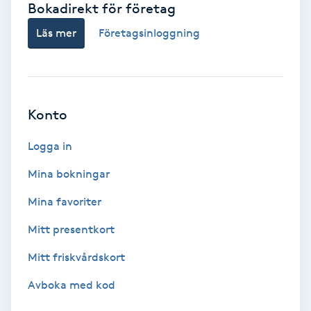
Bokadirekt för företag
Babylights
Läs mer
Företagsinloggning
Balayage
Bambumassage
Konto
Barber
Logga in
Mina bokningar
Barnklippning
Mina favoriter
BIAB
Mitt presentkort
Mitt friskvårdskort
Blowout
Avboka med kod
Bottenfärg