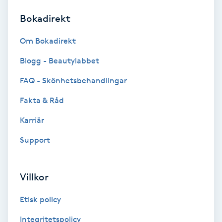
Bokadirekt
Brynformning
Om Bokadirekt
Brynfärgning
Blogg - Beautylabbet
Brynplockning
FAQ - Skönhetsbehandlingar
Fakta & Råd
Bröllopsuppsättning
C
Karriär
Support
Celluliter
Coachning
Villkor
Color correction
Etisk policy
Integritetspolicy