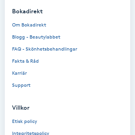
Bokadirekt
Brynformning
Om Bokadirekt
Brynfärgning
Blogg - Beautylabbet
Brynplockning
FAQ - Skönhetsbehandlingar
Fakta & Råd
Bröllopsuppsättning
C
Karriär
Support
Celluliter
Coachning
Villkor
Color correction
Etisk policy
Integritetspolicy