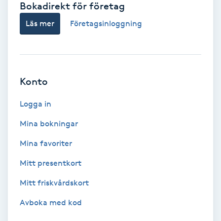
Bokadirekt för företag
Babylights
Läs mer
Företagsinloggning
Balayage
Bambumassage
Konto
Barber
Logga in
Mina bokningar
Barnklippning
Mina favoriter
BIAB
Mitt presentkort
Mitt friskvårdskort
Blowout
Avboka med kod
Bottenfärg