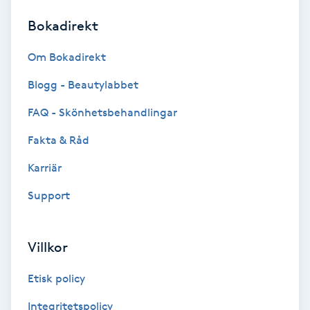
Bokadirekt
Brynformning
Om Bokadirekt
Brynfärgning
Blogg - Beautylabbet
Brynplockning
FAQ - Skönhetsbehandlingar
Fakta & Råd
Bröllopsuppsättning
C
Karriär
Support
Celluliter
Coachning
Villkor
Color correction
Etisk policy
Integritetspolicy