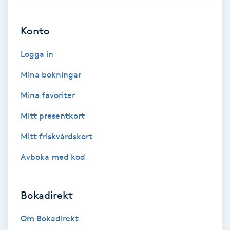
Brynformning
Konto
Brynfärgning
Logga in
Mina bokningar
Brynplockning
Mina favoriter
Bröllopsuppsättning
Mitt presentkort
C
Mitt friskvårdskort
Celluliter
Avboka med kod
Coachning
Bokadirekt
Color correction
Om Bokadirekt