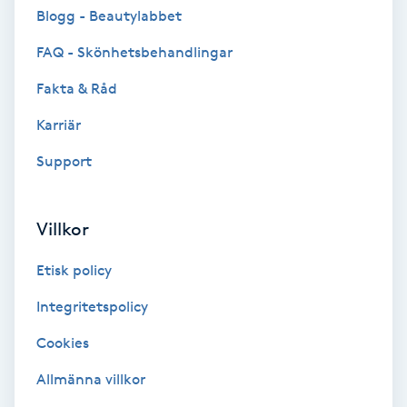
Cryoterapi
Blogg - Beautylabbet
D
FAQ - Skönhetsbehandlingar
Damklippning
Fakta & Råd
Karriär
Dermapen
Support
Diamantslipning
E
Villkor
Enzympeeling
Etisk policy
Extensions
Integritetspolicy
Cookies
Extensions borttagning
Allmänna villkor
Eyeliner-tatuering