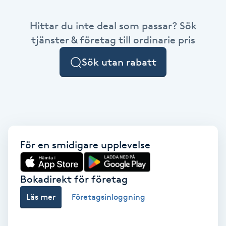
Babylights
Hittar du inte deal som passar? Sök
tjänster & företag till ordinarie pris
Balayage
Sök utan rabatt
Bambumassage
Barber
Barnklippning
För en smidigare upplevelse
BIAB
Bokadirekt för företag
Blowout
Läs mer
Företagsinloggning
Bottenfärg