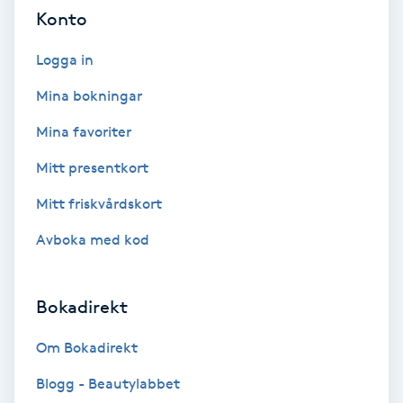
Cryoterapi
Konto
D
Logga in
Damklippning
Mina bokningar
Dermapen
Mina favoriter
Mitt presentkort
Diamantslipning
Mitt friskvårdskort
E
Avboka med kod
Enzympeeling
Extensions
Bokadirekt
Om Bokadirekt
Extensions borttagning
Blogg - Beautylabbet
Eyeliner-tatuering