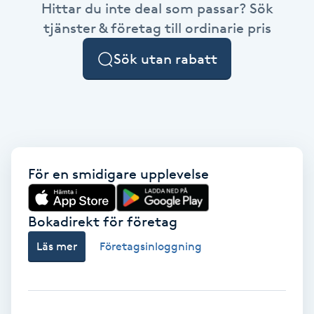
Hittar du inte deal som passar? Sök
Brynformning
tjänster & företag till ordinarie pris
Sök utan rabatt
Brynfärgning
Brynplockning
Bröllopsuppsättning
C
För en smidigare upplevelse
Celluliter
Bokadirekt för företag
Coachning
Läs mer
Företagsinloggning
Color correction