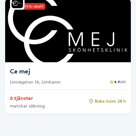
Upp till 15% rabatt
Babylights
Balayage
Bambumassage
Barber
Ce mej
Barnklippning
Linnégatan 16, Limhamn
4.9
245
BIAB
6 tjänster
Boka inom 24 h
matchar sökning
Blowout
Bottenfärg