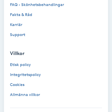
FAQ - Skönhetsbehandlingar
F
Fakta & Råd
Face framing
Karriär
Faceliftmassage
Support
Fet hårbotten
Villkor
Fettreducering
Etisk policy
Integritetspolicy
Fibromassage
Cookies
Fillers
Allmänna villkor
Fotmassage