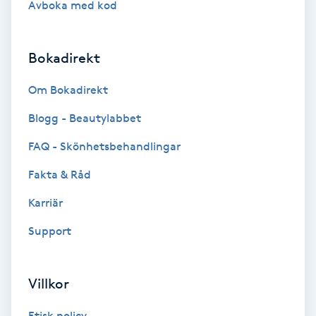
Avboka med kod
Brynformning
Bokadirekt
Brynfärgning
Om Bokadirekt
Brynplockning
Blogg - Beautylabbet
Bröllopsuppsättning
FAQ - Skönhetsbehandlingar
C
Fakta & Råd
Celluliter
Karriär
Support
Coachning
Color correction
Villkor
Etisk policy