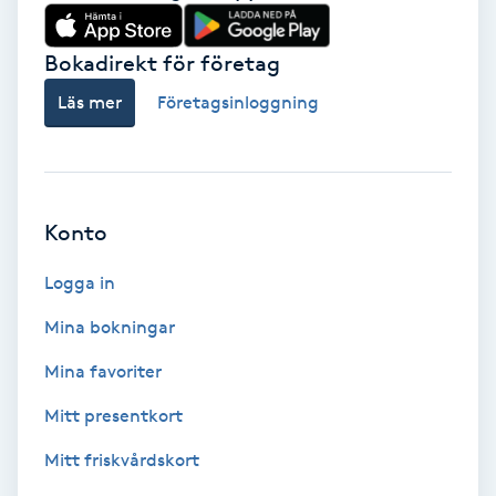
Babylights
Bokadirekt för företag
Balayage
Läs mer
Företagsinloggning
Bambumassage
Barber
Konto
Logga in
Barnklippning
Mina bokningar
BIAB
Mina favoriter
Blowout
Mitt presentkort
Mitt friskvårdskort
Bottenfärg