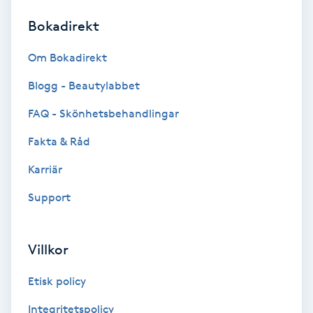
Bokadirekt
Brynformning
Om Bokadirekt
Brynfärgning
Blogg - Beautylabbet
Brynplockning
FAQ - Skönhetsbehandlingar
Fakta & Råd
Bröllopsuppsättning
C
Karriär
Support
Celluliter
Coachning
Villkor
Color correction
Etisk policy
Integritetspolicy