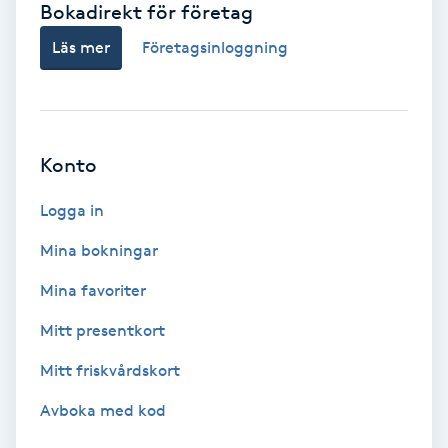
Bokadirekt för företag
Babylights
Läs mer
Företagsinloggning
Balayage
Bambumassage
Konto
Barber
Logga in
Mina bokningar
Barnklippning
Mina favoriter
BIAB
Mitt presentkort
Mitt friskvårdskort
Blowout
Avboka med kod
Bottenfärg