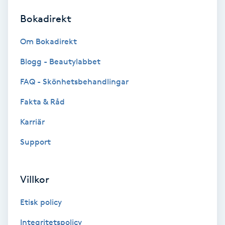
Bokadirekt
Brynformning
Om Bokadirekt
Brynfärgning
Blogg - Beautylabbet
Brynplockning
FAQ - Skönhetsbehandlingar
Fakta & Råd
Bröllopsuppsättning
C
Karriär
Support
Celluliter
Coachning
Villkor
Color correction
Etisk policy
Integritetspolicy