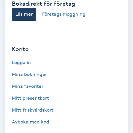
Bokadirekt för företag
Babylights
Läs mer
Företagsinloggning
Balayage
Bambumassage
Konto
Barber
Logga in
Mina bokningar
Barnklippning
Mina favoriter
BIAB
Mitt presentkort
Mitt friskvårdskort
Blowout
Avboka med kod
Bottenfärg