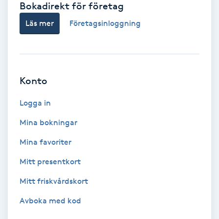
Bokadirekt för företag
Babylights
Läs mer
Företagsinloggning
Balayage
Bambumassage
Konto
Barber
Logga in
Mina bokningar
Barnklippning
Mina favoriter
BIAB
Mitt presentkort
Mitt friskvårdskort
Blowout
Avboka med kod
Bottenfärg