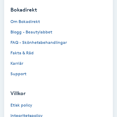
Bokadirekt
Brynformning
Om Bokadirekt
Brynfärgning
Blogg - Beautylabbet
Brynplockning
FAQ - Skönhetsbehandlingar
Fakta & Råd
Bröllopsuppsättning
C
Karriär
Support
Celluliter
Coachning
Villkor
Color correction
Etisk policy
Integritetspolicy