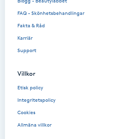
Blogg - Beautylabbet
Cryoterapi
FAQ - Skönhetsbehandlingar
D
Fakta & Råd
Damklippning
Karriär
Dermapen
Support
Diamantslipning
Villkor
E
Etisk policy
Enzympeeling
Integritetspolicy
Extensions
Cookies
Extensions borttagning
Allmäna villkor