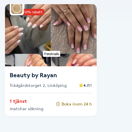
Alternativmedicin
Upp till 10% rabatt
Andningsmassage
Ansiktslyft utan kirurgi
Aromamassage
Ashtanga Yoga
Beauty by Rayan
Trädgårdstorget 2, Linköping
4.7
21
Ayurveda
1 tjänst
Boka inom 24 h
Ayurvedisk Massage
matchar sökning
Ansiktsbehandling djuprengörande
B