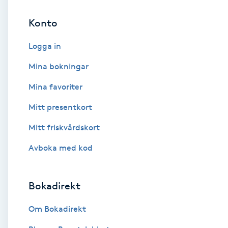
Konto
Brynformning
Logga in
Brynfärgning
Mina bokningar
Brynplockning
Mina favoriter
Mitt presentkort
Bröllopsuppsättning
C
Mitt friskvårdskort
Avboka med kod
Celluliter
Coachning
Bokadirekt
Color correction
Om Bokadirekt