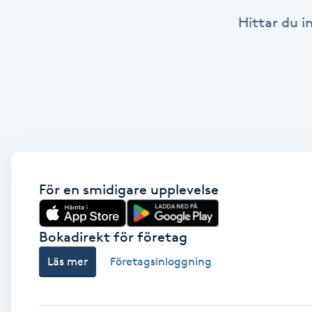
Hittar du i
Babylights
Balayage
Bambumassage
Barber
Barnklippning
För en smidigare upplevelse
BIAB
Bokadirekt för företag
Läs mer
Företagsinloggning
Blowout
Bottenfärg