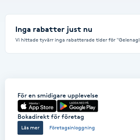
Alternativmedicin
Andningsmassage
Inga rabatter just nu
Vi hittade tyvärr inga rabatterade tider för "Gelenaglar
Ansiktslyft utan kirurgi
Aromamassage
Ashtanga Yoga
Ayurveda
För en smidigare upplevelse
Ayurvedisk Massage
Bokadirekt för företag
Läs mer
Företagsinloggning
Ansiktsbehandling djuprengörande
B