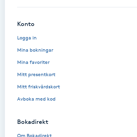
Babylights
Konto
Balayage
Logga in
Bambumassage
Mina bokningar
Mina favoriter
Barber
Mitt presentkort
Barnklippning
Mitt friskvårdskort
BIAB
Avboka med kod
Blowout
Bokadirekt
Bottenfärg
Om Bokadirekt