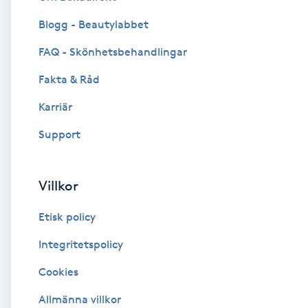
Blogg - Beautylabbet
Brynformning
FAQ - Skönhetsbehandlingar
Brynfärgning
Fakta & Råd
Brynplockning
Karriär
Support
Bröllopsuppsättning
C
Villkor
Celluliter
Etisk policy
Coachning
Integritetspolicy
Cookies
Color correction
Allmänna villkor