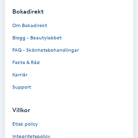
Bokadirekt
Brynformning
Om Bokadirekt
Brynfärgning
Blogg - Beautylabbet
Brynplockning
FAQ - Skönhetsbehandlingar
Fakta & Råd
Bröllopsuppsättning
C
Karriär
Support
Celluliter
Coachning
Villkor
Color correction
Etisk policy
Integritetspolicy