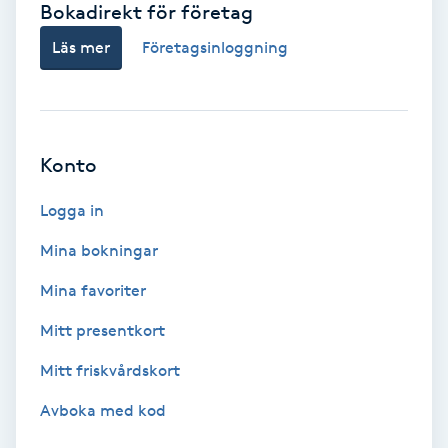
Bokadirekt för företag
Babylights
Läs mer
Företagsinloggning
Balayage
Bambumassage
Konto
Barber
Logga in
Mina bokningar
Barnklippning
Mina favoriter
BIAB
Mitt presentkort
Mitt friskvårdskort
Blowout
Avboka med kod
Bottenfärg