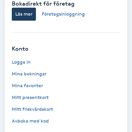
Bokadirekt för företag
Babylights
Läs mer
Företagsinloggning
Balayage
Bambumassage
Konto
Barber
Logga in
Mina bokningar
Barnklippning
Mina favoriter
BIAB
Mitt presentkort
Mitt friskvårdskort
Blowout
Avboka med kod
Bottenfärg