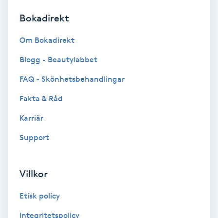
Bokadirekt
Brynformning
Om Bokadirekt
Brynfärgning
Blogg - Beautylabbet
Brynplockning
FAQ - Skönhetsbehandlingar
Fakta & Råd
Bröllopsuppsättning
C
Karriär
Support
Celluliter
Coachning
Villkor
Color correction
Etisk policy
Integritetspolicy