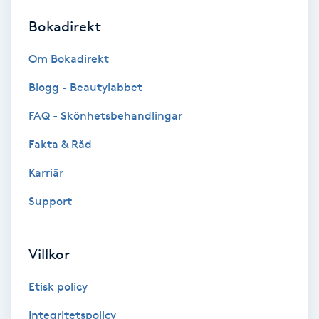
Bokadirekt
Brynformning
Om Bokadirekt
Brynfärgning
Blogg - Beautylabbet
Brynplockning
FAQ - Skönhetsbehandlingar
Fakta & Råd
Bröllopsuppsättning
C
Karriär
Support
Celluliter
Coachning
Villkor
Color correction
Etisk policy
Integritetspolicy