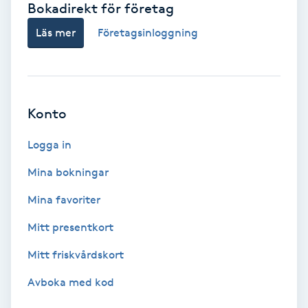
Bokadirekt för företag
Babylights
Läs mer
Företagsinloggning
Balayage
Bambumassage
Konto
Barber
Logga in
Mina bokningar
Barnklippning
Mina favoriter
BIAB
Mitt presentkort
Mitt friskvårdskort
Blowout
Avboka med kod
Bottenfärg