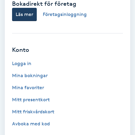
Bokadirekt för företag
Babylights
Läs mer
Företagsinloggning
Balayage
Bambumassage
Konto
Barber
Logga in
Mina bokningar
Barnklippning
Mina favoriter
BIAB
Mitt presentkort
Mitt friskvårdskort
Blowout
Avboka med kod
Bottenfärg