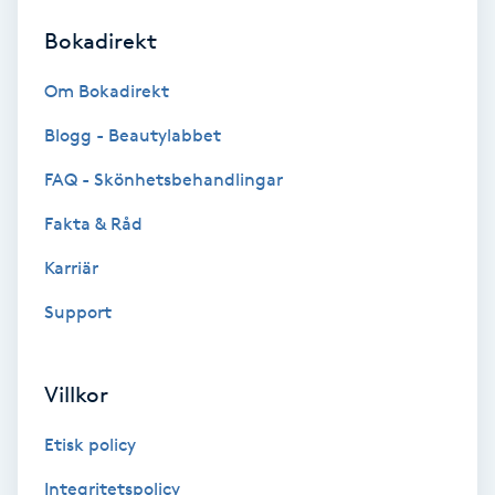
Bokadirekt
Brynformning
Om Bokadirekt
Brynfärgning
Blogg - Beautylabbet
Brynplockning
FAQ - Skönhetsbehandlingar
Fakta & Råd
Bröllopsuppsättning
C
Karriär
Support
Celluliter
Coachning
Villkor
Color correction
Etisk policy
Integritetspolicy