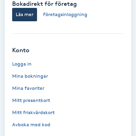
Bokadirekt för företag
Babylights
Läs mer
Företagsinloggning
Balayage
Bambumassage
Konto
Barber
Logga in
Mina bokningar
Barnklippning
Mina favoriter
BIAB
Mitt presentkort
Mitt friskvårdskort
Blowout
Avboka med kod
Bottenfärg