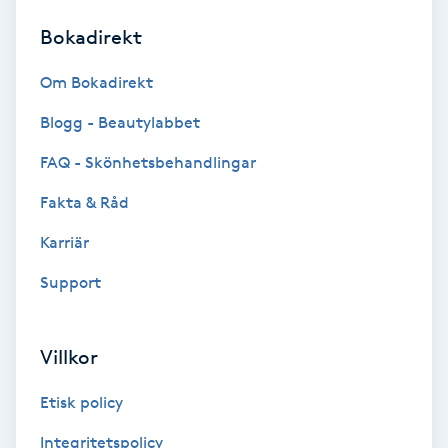
Bokadirekt
Brynformning
Om Bokadirekt
Brynfärgning
Blogg - Beautylabbet
Brynplockning
FAQ - Skönhetsbehandlingar
Fakta & Råd
Bröllopsuppsättning
C
Karriär
Support
Celluliter
Coachning
Villkor
Color correction
Etisk policy
Integritetspolicy