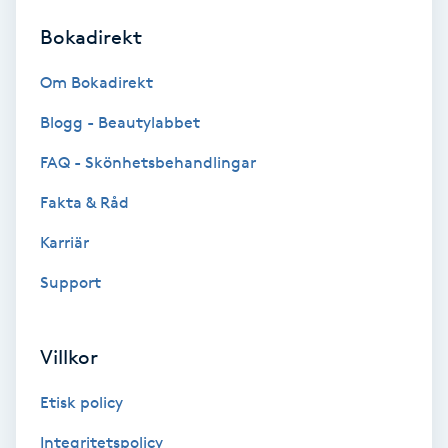
Bokadirekt
Brynformning
Om Bokadirekt
Brynfärgning
Blogg - Beautylabbet
Brynplockning
FAQ - Skönhetsbehandlingar
Fakta & Råd
Bröllopsuppsättning
C
Karriär
Support
Celluliter
Coachning
Villkor
Color correction
Etisk policy
Integritetspolicy