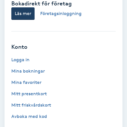
Bokadirekt för företag
Babylights
Läs mer
Företagsinloggning
Balayage
Bambumassage
Konto
Barber
Logga in
Mina bokningar
Barnklippning
Mina favoriter
BIAB
Mitt presentkort
Mitt friskvårdskort
Blowout
Avboka med kod
Bottenfärg