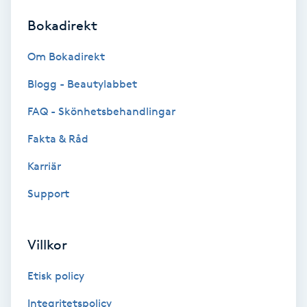
Bokadirekt
Brynformning
Om Bokadirekt
Brynfärgning
Blogg - Beautylabbet
Brynplockning
FAQ - Skönhetsbehandlingar
Fakta & Råd
Bröllopsuppsättning
C
Karriär
Support
Celluliter
Coachning
Villkor
Color correction
Etisk policy
Integritetspolicy