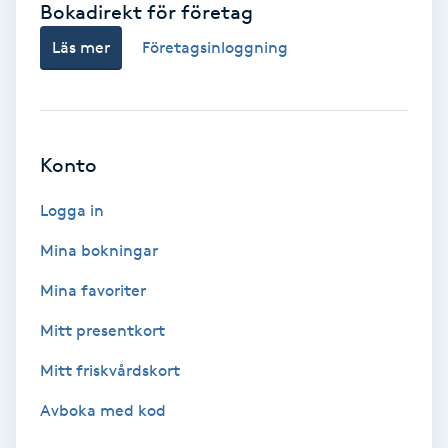
Bokadirekt för företag
Babylights
Läs mer
Företagsinloggning
Balayage
Bambumassage
Konto
Barber
Logga in
Mina bokningar
Barnklippning
Mina favoriter
BIAB
Mitt presentkort
Mitt friskvårdskort
Blowout
Avboka med kod
Bottenfärg