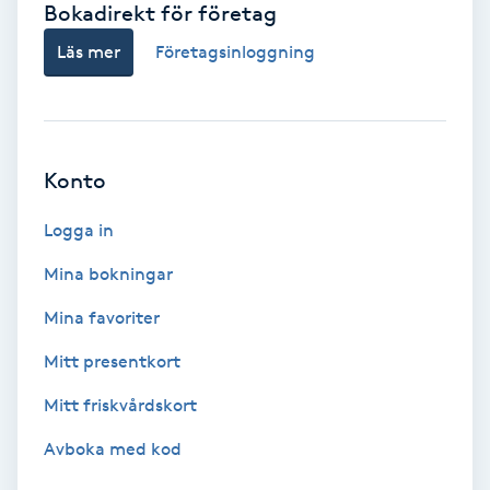
Bokadirekt för företag
Babylights
Läs mer
Företagsinloggning
Balayage
Bambumassage
Konto
Barber
Logga in
Mina bokningar
Barnklippning
Mina favoriter
BIAB
Mitt presentkort
Mitt friskvårdskort
Blowout
Avboka med kod
Bottenfärg