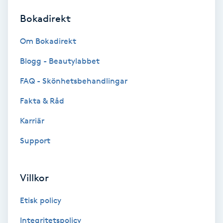
Bokadirekt
Brynformning
Om Bokadirekt
Brynfärgning
Blogg - Beautylabbet
Brynplockning
FAQ - Skönhetsbehandlingar
Fakta & Råd
Bröllopsuppsättning
C
Karriär
Support
Celluliter
Coachning
Villkor
Color correction
Etisk policy
Integritetspolicy