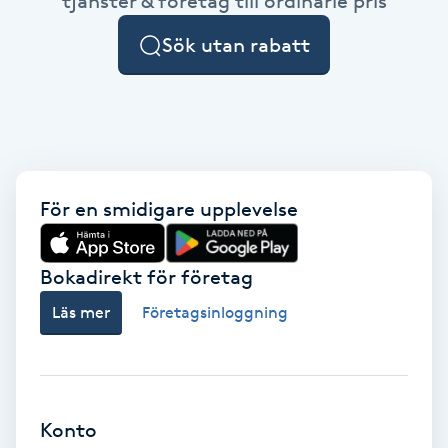
tjänster & företag till ordinarie pris
Cryoterapi
D
Sök utan rabatt
Damklippning
Dermapen
Diamantslipning
För en smidigare upplevelse
E
Bokadirekt för företag
Enzympeeling
Läs mer
Företagsinloggning
Extensions
Extensions borttagning
Konto
Eyeliner-tatuering