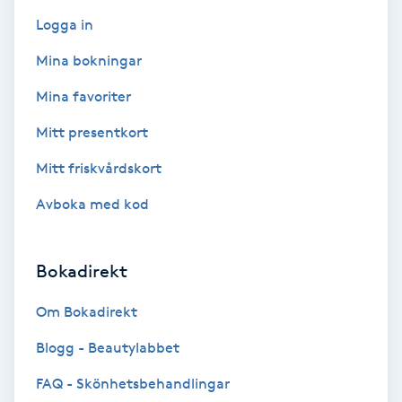
F
Logga in
Mina bokningar
Face framing
Mina favoriter
Faceliftmassage
Mitt presentkort
Fet hårbotten
Mitt friskvårdskort
Avboka med kod
Fettreducering
Fibromassage
Bokadirekt
Om Bokadirekt
Fillers
Blogg - Beautylabbet
Fotmassage
FAQ - Skönhetsbehandlingar