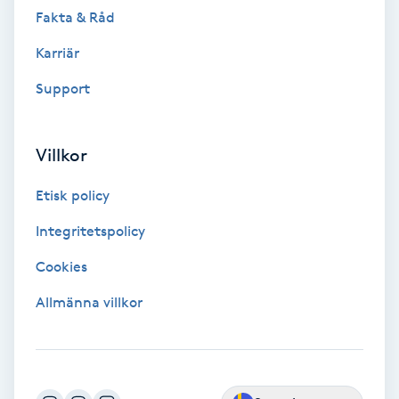
Fotsvamp
Fakta & Råd
Karriär
Fotvård
Support
Fransar
Villkor
Fransborttagning
Etisk policy
Fransfärgning
Integritetspolicy
Fransförlängning
Cookies
Allmänna villkor
Fransförlängning Megavolym
Fransförlängning Volym