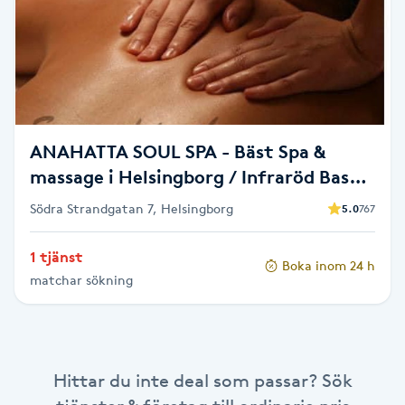
Brynformning
Brynfärgning
Brynplockning
ANAHATTA SOUL SPA - Bäst Spa &
massage i Helsingborg / Infraröd Bastu
Bröllopsuppsättning
/ Friskvård
Södra Strandgatan 7, Helsingborg
5.0
767
C
Celluliter
1 tjänst
Boka inom 24 h
matchar sökning
Coachning
Color correction
Hittar du inte deal som passar? Sök