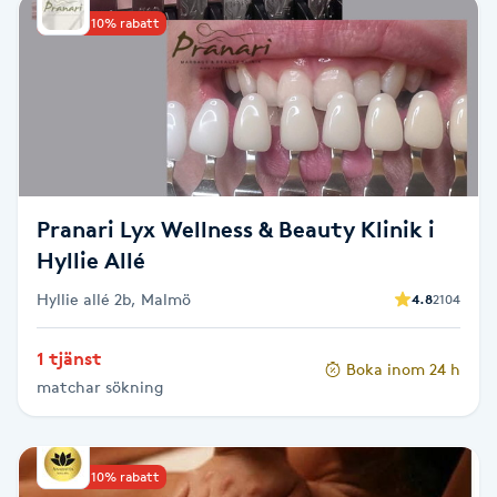
Upp till 10% rabatt
Babylights
Balayage
Bambumassage
Barber
Pranari Lyx Wellness & Beauty Klinik i
Hyllie Allé
Barnklippning
Hyllie allé 2b, Malmö
4.8
2104
BIAB
1 tjänst
Boka inom 24 h
matchar sökning
Blowout
Bottenfärg
Upp till 10% rabatt