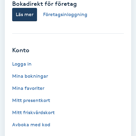
Bokadirekt för företag
Babylights
Läs mer
Företagsinloggning
Balayage
Bambumassage
Konto
Barber
Logga in
Mina bokningar
Barnklippning
Mina favoriter
BIAB
Mitt presentkort
Mitt friskvårdskort
Blowout
Avboka med kod
Bottenfärg