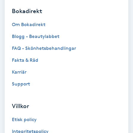
Bokadirekt
Brynformning
Om Bokadirekt
Brynfärgning
Blogg - Beautylabbet
Brynplockning
FAQ - Skönhetsbehandlingar
Fakta & Råd
Bröllopsuppsättning
C
Karriär
Support
Celluliter
Coachning
Villkor
Color correction
Etisk policy
Integritetspolicy