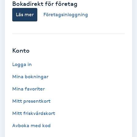
Bokadirekt för företag
Babylights
Läs mer
Företagsinloggning
Balayage
Bambumassage
Konto
Barber
Logga in
Mina bokningar
Barnklippning
Mina favoriter
BIAB
Mitt presentkort
Mitt friskvårdskort
Blowout
Avboka med kod
Bottenfärg