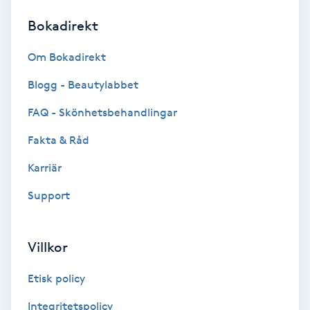
Bokadirekt
Brynformning
Om Bokadirekt
Brynfärgning
Blogg - Beautylabbet
Brynplockning
FAQ - Skönhetsbehandlingar
Fakta & Råd
Bröllopsuppsättning
C
Karriär
Support
Celluliter
Coachning
Villkor
Color correction
Etisk policy
Integritetspolicy