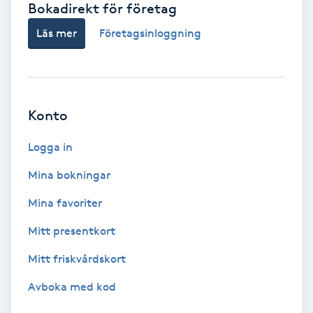
Bokadirekt för företag
Babylights
Läs mer
Företagsinloggning
Balayage
Bambumassage
Konto
Barber
Logga in
Mina bokningar
Barnklippning
Mina favoriter
BIAB
Mitt presentkort
Mitt friskvårdskort
Blowout
Avboka med kod
Bottenfärg