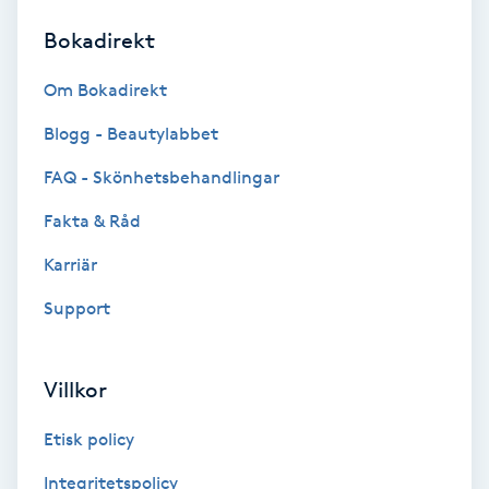
Bokadirekt
Brynformning
Om Bokadirekt
Brynfärgning
Blogg - Beautylabbet
Brynplockning
FAQ - Skönhetsbehandlingar
Fakta & Råd
Bröllopsuppsättning
C
Karriär
Support
Celluliter
Coachning
Villkor
Color correction
Etisk policy
Integritetspolicy