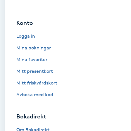
Babylights
Konto
Balayage
Logga in
Bambumassage
Mina bokningar
Mina favoriter
Barber
Mitt presentkort
Barnklippning
Mitt friskvårdskort
BIAB
Avboka med kod
Blowout
Bokadirekt
Bottenfärg
Om Bokadirekt