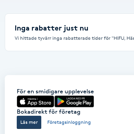
Alternativmedicin
Andningsmassage
Inga rabatter just nu
Vi hittade tyvärr inga rabatterade tider för "HIFU, Häss
Ansiktslyft utan kirurgi
Aromamassage
Ashtanga Yoga
Ayurveda
För en smidigare upplevelse
Ayurvedisk Massage
Bokadirekt för företag
Läs mer
Företagsinloggning
Ansiktsbehandling djuprengörande
B