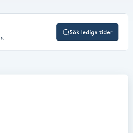
Sök lediga tider
s.