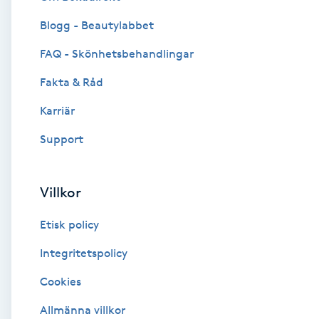
Blogg - Beautylabbet
Brynformning
FAQ - Skönhetsbehandlingar
Brynfärgning
Fakta & Råd
Brynplockning
Karriär
Support
Bröllopsuppsättning
C
Villkor
Celluliter
Etisk policy
Coachning
Integritetspolicy
Cookies
Color correction
Allmänna villkor