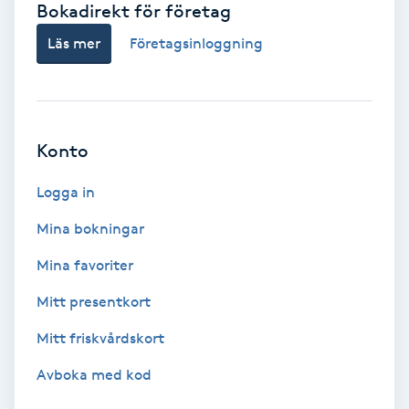
Bokadirekt för företag
Babylights
Läs mer
Företagsinloggning
Balayage
Bambumassage
Konto
Barber
Logga in
Mina bokningar
Barnklippning
Mina favoriter
BIAB
Mitt presentkort
Mitt friskvårdskort
Blowout
Avboka med kod
Bottenfärg