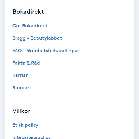
Bokadirekt
Brynformning
Om Bokadirekt
Brynfärgning
Blogg - Beautylabbet
Brynplockning
FAQ - Skönhetsbehandlingar
Fakta & Råd
Bröllopsuppsättning
C
Karriär
Support
Celluliter
Coachning
Villkor
Color correction
Etisk policy
Integritetspolicy