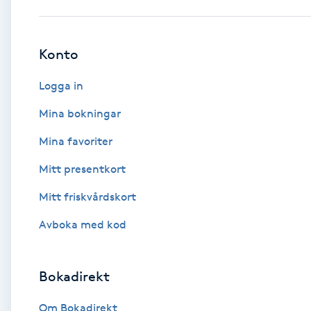
Babylights
Konto
Balayage
Logga in
Bambumassage
Mina bokningar
Mina favoriter
Barber
Mitt presentkort
Barnklippning
Mitt friskvårdskort
BIAB
Avboka med kod
Blowout
Bokadirekt
Bottenfärg
Om Bokadirekt