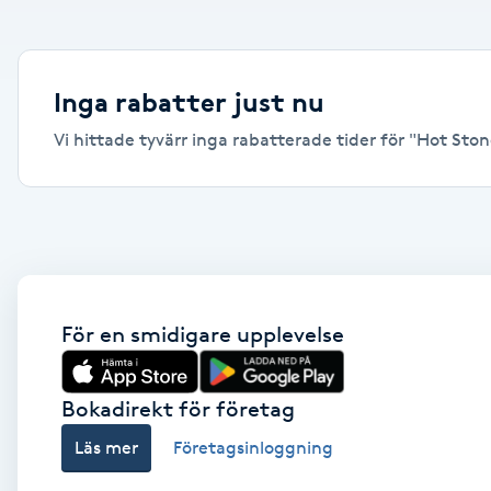
Alternativmedicin
Andningsmassage
Inga rabatter just nu
Vi hittade tyvärr inga rabatterade tider för "Hot Stone
Ansiktslyft utan kirurgi
Aromamassage
Ashtanga Yoga
Ayurveda
För en smidigare upplevelse
Ayurvedisk Massage
Bokadirekt för företag
Läs mer
Företagsinloggning
Ansiktsbehandling djuprengörande
B