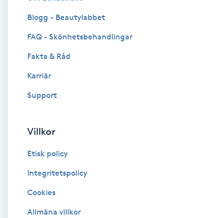
Blogg - Beautylabbet
Brynformning
FAQ - Skönhetsbehandlingar
Brynfärgning
Fakta & Råd
Brynplockning
Karriär
Support
Bröllopsuppsättning
C
Villkor
Celluliter
Etisk policy
Coachning
Integritetspolicy
Cookies
Color correction
Allmäna villkor