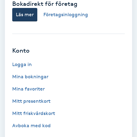
Bokadirekt för företag
Babylights
Läs mer
Företagsinloggning
Balayage
Bambumassage
Konto
Barber
Logga in
Mina bokningar
Barnklippning
Mina favoriter
BIAB
Mitt presentkort
Mitt friskvårdskort
Blowout
Avboka med kod
Bottenfärg