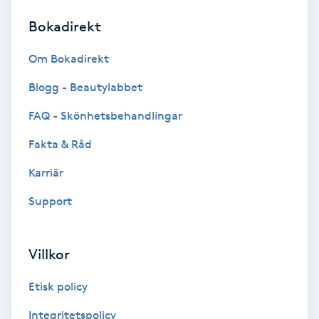
Bokadirekt
Brynformning
Om Bokadirekt
Brynfärgning
Blogg - Beautylabbet
Brynplockning
FAQ - Skönhetsbehandlingar
Fakta & Råd
Bröllopsuppsättning
C
Karriär
Support
Celluliter
Coachning
Villkor
Color correction
Etisk policy
Integritetspolicy