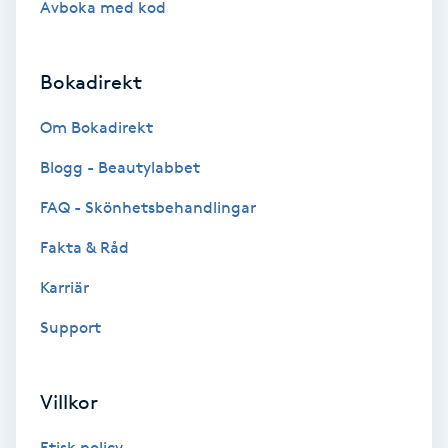
Avboka med kod
Brynformning
Bokadirekt
Brynfärgning
Om Bokadirekt
Brynplockning
Blogg - Beautylabbet
Bröllopsuppsättning
FAQ - Skönhetsbehandlingar
C
Fakta & Råd
Celluliter
Karriär
Support
Coachning
Color correction
Villkor
Etisk policy