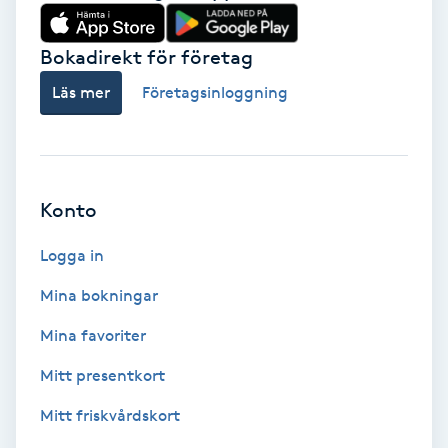
Babylights
Bokadirekt för företag
Balayage
Läs mer
Företagsinloggning
Bambumassage
Barber
Konto
Logga in
Barnklippning
Mina bokningar
BIAB
Mina favoriter
Blowout
Mitt presentkort
Mitt friskvårdskort
Bottenfärg