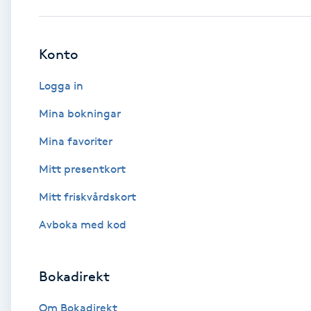
Babylights
Konto
Balayage
Logga in
Bambumassage
Mina bokningar
Mina favoriter
Barber
Mitt presentkort
Barnklippning
Mitt friskvårdskort
BIAB
Avboka med kod
Blowout
Bokadirekt
Bottenfärg
Om Bokadirekt