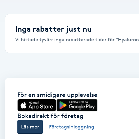
Alternativmedicin
Andningsmassage
Inga rabatter just nu
Vi hittade tyvärr inga rabatterade tider för "Hyaluronsy
Ansiktslyft utan kirurgi
Aromamassage
Ashtanga Yoga
Ayurveda
För en smidigare upplevelse
Ayurvedisk Massage
Bokadirekt för företag
Läs mer
Företagsinloggning
Ansiktsbehandling djuprengörande
B