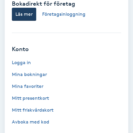
Bokadirekt för företag
Babylights
Läs mer
Företagsinloggning
Balayage
Bambumassage
Konto
Barber
Logga in
Mina bokningar
Barnklippning
Mina favoriter
BIAB
Mitt presentkort
Mitt friskvårdskort
Blowout
Avboka med kod
Bottenfärg