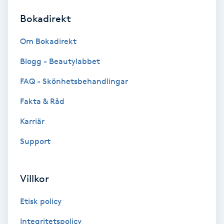
Bokadirekt
Brynformning
Om Bokadirekt
Brynfärgning
Blogg - Beautylabbet
Brynplockning
FAQ - Skönhetsbehandlingar
Fakta & Råd
Bröllopsuppsättning
C
Karriär
Support
Celluliter
Coachning
Villkor
Color correction
Etisk policy
Integritetspolicy