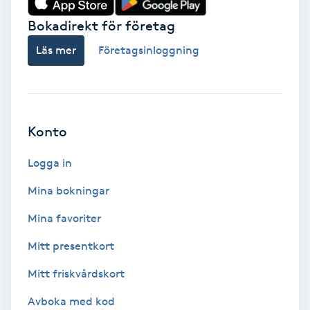
Bokadirekt för företag
Babylights
Läs mer
Företagsinloggning
Balayage
Bambumassage
Konto
Barber
Logga in
Barnklippning
Mina bokningar
BIAB
Mina favoriter
Mitt presentkort
Blowout
Mitt friskvårdskort
Bottenfärg
Avboka med kod