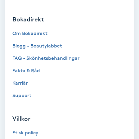
Brynformning
Bokadirekt
Brynfärgning
Om Bokadirekt
Brynplockning
Blogg - Beautylabbet
FAQ - Skönhetsbehandlingar
Bröllopsuppsättning
Fakta & Råd
C
Karriär
Celluliter
Support
Coachning
Villkor
Color correction
Etisk policy