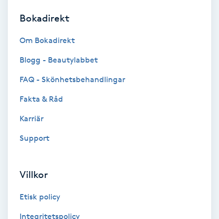
Bokadirekt
Brynformning
Om Bokadirekt
Brynfärgning
Blogg - Beautylabbet
Brynplockning
FAQ - Skönhetsbehandlingar
Fakta & Råd
Bröllopsuppsättning
C
Karriär
Support
Celluliter
Coachning
Villkor
Color correction
Etisk policy
Integritetspolicy