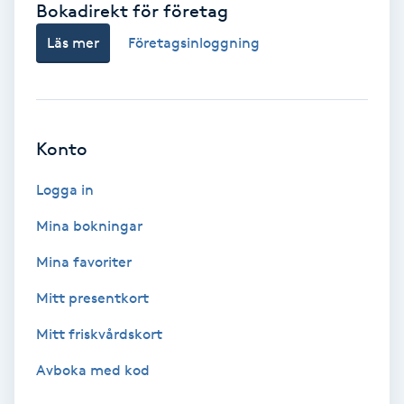
Bokadirekt för företag
Babylights
Läs mer
Företagsinloggning
Balayage
Bambumassage
Konto
Barber
Logga in
Mina bokningar
Barnklippning
Mina favoriter
BIAB
Mitt presentkort
Mitt friskvårdskort
Blowout
Avboka med kod
Bottenfärg