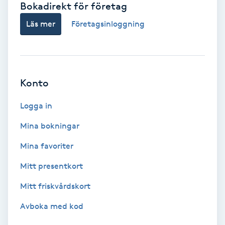
Bokadirekt för företag
Babylights
Läs mer
Företagsinloggning
Balayage
Bambumassage
Konto
Barber
Logga in
Mina bokningar
Barnklippning
Mina favoriter
BIAB
Mitt presentkort
Mitt friskvårdskort
Blowout
Avboka med kod
Bottenfärg