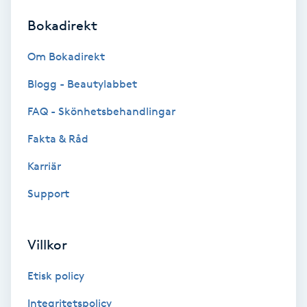
Bokadirekt
Brynformning
Om Bokadirekt
Brynfärgning
Blogg - Beautylabbet
Brynplockning
FAQ - Skönhetsbehandlingar
Fakta & Råd
Bröllopsuppsättning
C
Karriär
Support
Celluliter
Coachning
Villkor
Color correction
Etisk policy
Integritetspolicy