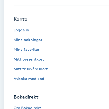
Babylights
Konto
Balayage
Logga in
Bambumassage
Mina bokningar
Mina favoriter
Barber
Mitt presentkort
Barnklippning
Mitt friskvårdskort
BIAB
Avboka med kod
Blowout
Bokadirekt
Bottenfärg
Om Bokadirekt