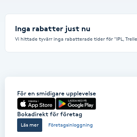
Alternativmedicin
Andningsmassage
Inga rabatter just nu
Vi hittade tyvärr inga rabatterade tider för "IPL, Trelle
Ansiktslyft utan kirurgi
Aromamassage
Ashtanga Yoga
Ayurveda
För en smidigare upplevelse
Ayurvedisk Massage
Bokadirekt för företag
Läs mer
Företagsinloggning
Ansiktsbehandling djuprengörande
B