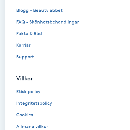
Blogg - Beautylabbet
Brynformning
FAQ - Skönhetsbehandlingar
Brynfärgning
Fakta & Råd
Brynplockning
Karriär
Support
Bröllopsuppsättning
C
Villkor
Celluliter
Etisk policy
Coachning
Integritetspolicy
Cookies
Color correction
Allmäna villkor