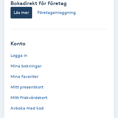
Bokadirekt för företag
Babylights
Läs mer
Företagsinloggning
Balayage
Bambumassage
Konto
Barber
Logga in
Mina bokningar
Barnklippning
Mina favoriter
BIAB
Mitt presentkort
Mitt friskvårdskort
Blowout
Avboka med kod
Bottenfärg