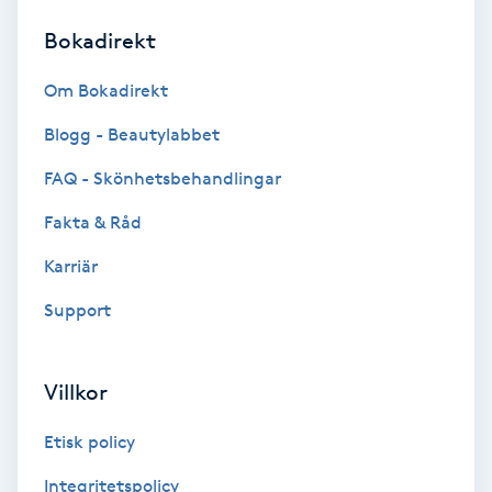
Bokadirekt
Brynformning
Om Bokadirekt
Brynfärgning
Blogg - Beautylabbet
Brynplockning
FAQ - Skönhetsbehandlingar
Fakta & Råd
Bröllopsuppsättning
C
Karriär
Support
Celluliter
Coachning
Villkor
Color correction
Etisk policy
Integritetspolicy