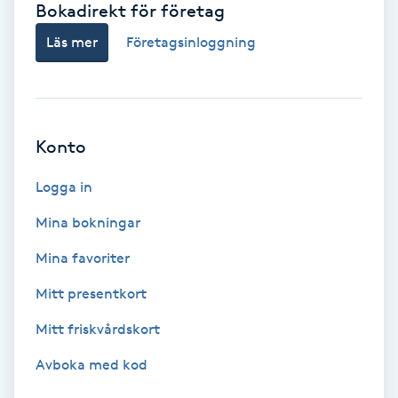
Bokadirekt för företag
Babylights
Läs mer
Företagsinloggning
Balayage
Bambumassage
Konto
Barber
Logga in
Mina bokningar
Barnklippning
Mina favoriter
BIAB
Mitt presentkort
Mitt friskvårdskort
Blowout
Avboka med kod
Bottenfärg