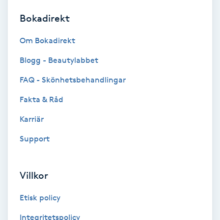
Bokadirekt
Brynformning
Om Bokadirekt
Brynfärgning
Blogg - Beautylabbet
Brynplockning
FAQ - Skönhetsbehandlingar
Fakta & Råd
Bröllopsuppsättning
C
Karriär
Support
Celluliter
Coachning
Villkor
Color correction
Etisk policy
Integritetspolicy