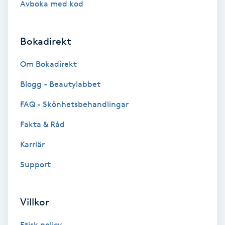
Avboka med kod
Brynformning
Bokadirekt
Brynfärgning
Om Bokadirekt
Brynplockning
Blogg - Beautylabbet
Bröllopsuppsättning
FAQ - Skönhetsbehandlingar
C
Fakta & Råd
Celluliter
Karriär
Support
Coachning
Color correction
Villkor
Etisk policy