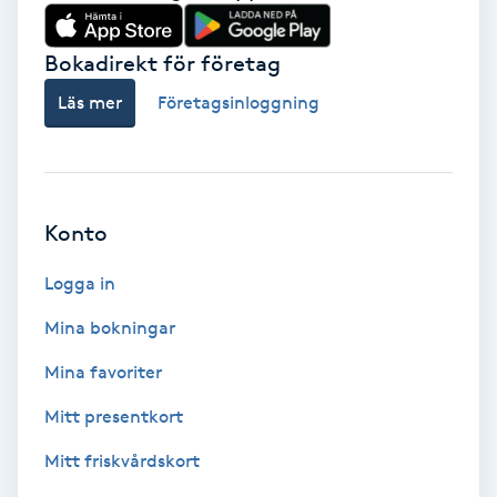
Babylights
Bokadirekt för företag
Balayage
Läs mer
Företagsinloggning
Bambumassage
Barber
Konto
Logga in
Barnklippning
Mina bokningar
BIAB
Mina favoriter
Blowout
Mitt presentkort
Mitt friskvårdskort
Bottenfärg