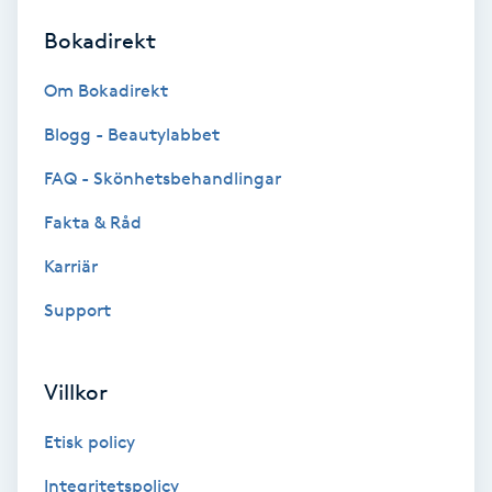
Bokadirekt
Brynformning
Om Bokadirekt
Brynfärgning
Blogg - Beautylabbet
Brynplockning
FAQ - Skönhetsbehandlingar
Fakta & Råd
Bröllopsuppsättning
C
Karriär
Support
Celluliter
Coachning
Villkor
Color correction
Etisk policy
Integritetspolicy