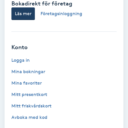
Bokadirekt för företag
Babylights
Läs mer
Företagsinloggning
Balayage
Bambumassage
Konto
Barber
Logga in
Mina bokningar
Barnklippning
Mina favoriter
BIAB
Mitt presentkort
Mitt friskvårdskort
Blowout
Avboka med kod
Bottenfärg