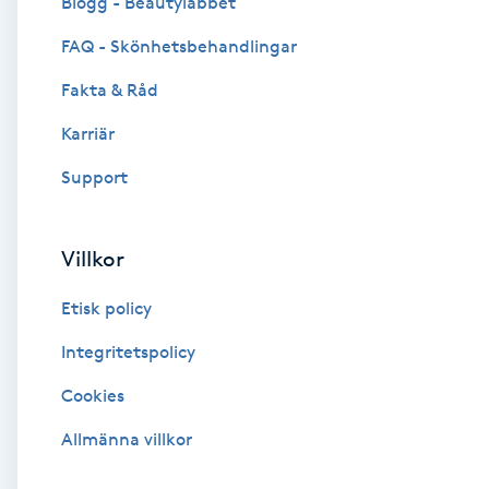
Blogg - Beautylabbet
Cryoterapi
FAQ - Skönhetsbehandlingar
D
Fakta & Råd
Damklippning
Karriär
Dermapen
Support
Diamantslipning
Villkor
E
Etisk policy
Enzympeeling
Integritetspolicy
Extensions
Cookies
Extensions borttagning
Allmänna villkor