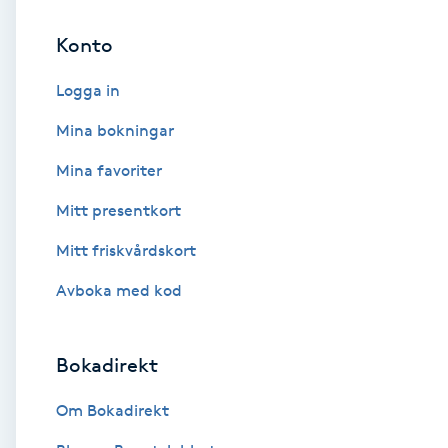
Konto
Brynformning
Logga in
Brynfärgning
Mina bokningar
Brynplockning
Mina favoriter
Mitt presentkort
Bröllopsuppsättning
C
Mitt friskvårdskort
Avboka med kod
Celluliter
Coachning
Bokadirekt
Color correction
Om Bokadirekt