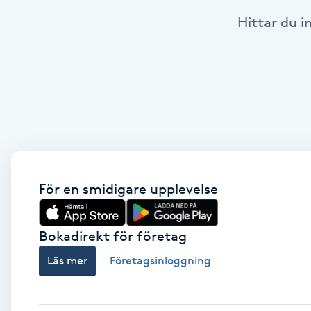
Hittar du i
Babylights
Balayage
Bambumassage
Barber
Barnklippning
För en smidigare upplevelse
BIAB
Bokadirekt för företag
Läs mer
Företagsinloggning
Blowout
Bottenfärg