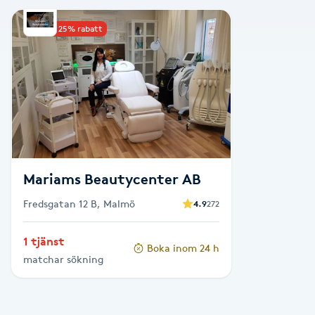
Alternativmedicin
Upp till 25% rabatt
Andningsmassage
Ansiktslyft utan kirurgi
Aromamassage
Ashtanga Yoga
Mariams Beautycenter AB
Fredsgatan 12 B, Malmö
4.9
272
Ayurveda
1 tjänst
Boka inom 24 h
Ayurvedisk Massage
matchar sökning
Ansiktsbehandling djuprengörande
B