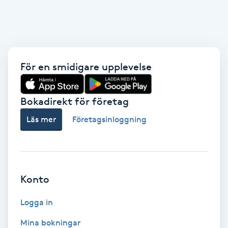
Fotsvamp
Fotvård
För en smidigare upplevelse
Fransar
Fransborttagning
Bokadirekt för företag
Läs mer
Företagsinloggning
Fransfärgning
Fransförlängning
Konto
Fransförlängning Megavolym
Logga in
Fransförlängning Volym
Mina bokningar