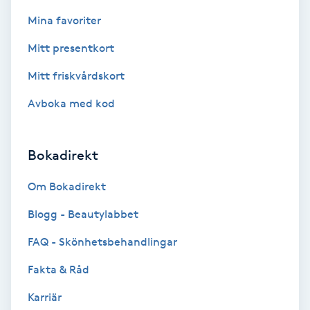
Fransk manikyr
Mina favoriter
Mitt presentkort
Fransrengöring
Mitt friskvårdskort
Frekvensterapi
Avboka med kod
Friskvård
Bokadirekt
Friskvårdsmassage
Om Bokadirekt
Frisör
Blogg - Beautylabbet
FAQ - Skönhetsbehandlingar
Funktionsanalys
Fakta & Råd
Färgning
Karriär