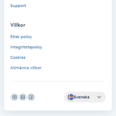
Föning
Support
G
Villkor
Gel naglar
Etisk policy
Gelenaglar
Integritetspolicy
Gellack
Cookies
Allmänna villkor
Gellack med förstärkning
Gravidmassage
Svenska
Gravidyoga
Gruppträning