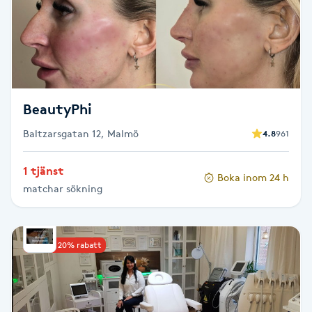
Cryoterapi
D
Damklippning
Dermapen
BeautyPhi
Baltzarsgatan 12, Malmö
4.8
961
Diamantslipning
E
1 tjänst
Boka inom 24 h
matchar sökning
Enzympeeling
Extensions
Upp till 20% rabatt
Extensions borttagning
Eyeliner-tatuering