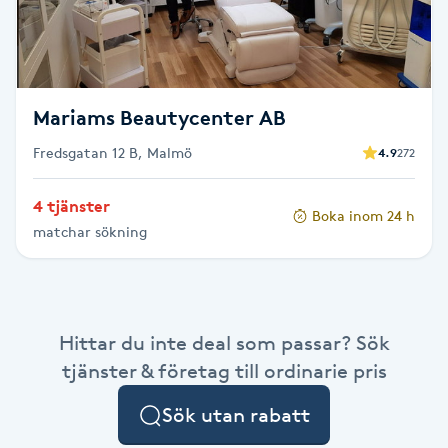
F
Face framing
Mariams Beautycenter AB
Faceliftmassage
Fredsgatan 12 B, Malmö
4.9
272
Fet hårbotten
4 tjänster
Boka inom 24 h
matchar sökning
Fettreducering
Fibromassage
Hittar du inte deal som passar? Sök
Fillers
tjänster & företag till ordinarie pris
Fotmassage
Sök utan rabatt