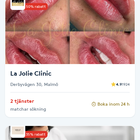
Upp till 50% rabatt
Babylights
Balayage
Bambumassage
Barber
La Jolie Clinic
Barnklippning
Derbyvägen 30, Malmö
4.9
1924
BIAB
2 tjänster
Boka inom 24 h
matchar sökning
Blowout
Bottenfärg
Upp till 35% rabatt