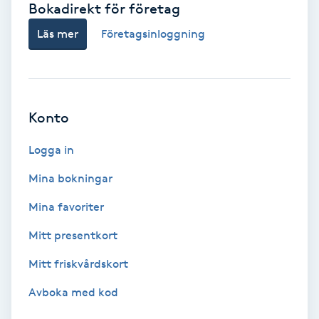
Bokadirekt för företag
Babylights
Läs mer
Företagsinloggning
Balayage
Bambumassage
Konto
Barber
Logga in
Mina bokningar
Barnklippning
Mina favoriter
BIAB
Mitt presentkort
Mitt friskvårdskort
Blowout
Avboka med kod
Bottenfärg