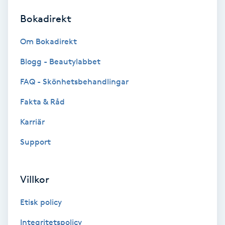
Bokadirekt
Brynformning
Om Bokadirekt
Brynfärgning
Blogg - Beautylabbet
Brynplockning
FAQ - Skönhetsbehandlingar
Fakta & Råd
Bröllopsuppsättning
C
Karriär
Support
Celluliter
Coachning
Villkor
Color correction
Etisk policy
Integritetspolicy