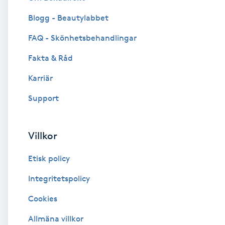
Blogg - Beautylabbet
Brynformning
FAQ - Skönhetsbehandlingar
Brynfärgning
Fakta & Råd
Brynplockning
Karriär
Support
Bröllopsuppsättning
C
Villkor
Celluliter
Etisk policy
Coachning
Integritetspolicy
Cookies
Color correction
Allmäna villkor