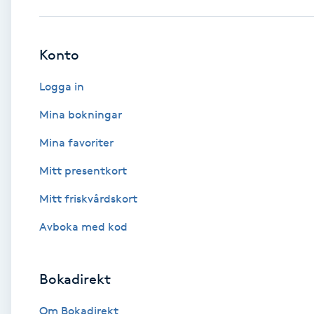
Babylights
Konto
Balayage
Logga in
Bambumassage
Mina bokningar
Mina favoriter
Barber
Mitt presentkort
Barnklippning
Mitt friskvårdskort
BIAB
Avboka med kod
Blowout
Bokadirekt
Bottenfärg
Om Bokadirekt