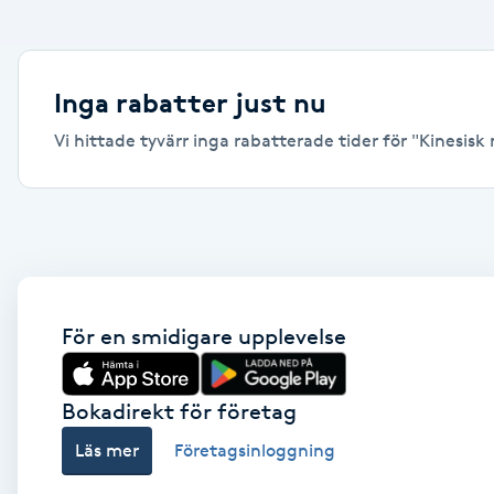
Alternativmedicin
Andningsmassage
Inga rabatter just nu
Vi hittade tyvärr inga rabatterade tider för "Kinesisk m
Ansiktslyft utan kirurgi
Aromamassage
Ashtanga Yoga
Ayurveda
För en smidigare upplevelse
Ayurvedisk Massage
Bokadirekt för företag
Läs mer
Företagsinloggning
Ansiktsbehandling djuprengörande
B