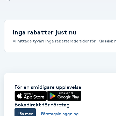
Alternativmedicin
Andningsmassage
Inga rabatter just nu
Ansiktslyft utan kirurgi
Vi hittade tyvärr inga rabatterade tider för "Klassisk
Aromamassage
Ashtanga Yoga
Ayurveda
För en smidigare upplevelse
Ayurvedisk Massage
Bokadirekt för företag
Ansiktsbehandling djuprengörande
Läs mer
Företagsinloggning
B