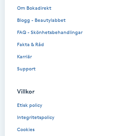
Om Bokadirekt
Brynformning
Blogg - Beautylabbet
Brynfärgning
FAQ - Skönhetsbehandlingar
Fakta & Råd
Brynplockning
Karriär
Bröllopsuppsättning
Support
C
Celluliter
Villkor
Etisk policy
Coachning
Integritetspolicy
Color correction
Cookies