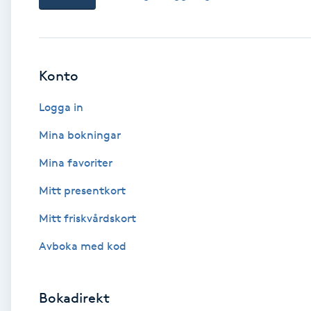
Babylights
Balayage
Konto
Logga in
Bambumassage
Mina bokningar
Barber
Mina favoriter
Barnklippning
Mitt presentkort
Mitt friskvårdskort
BIAB
Avboka med kod
Blowout
Bokadirekt
Bottenfärg