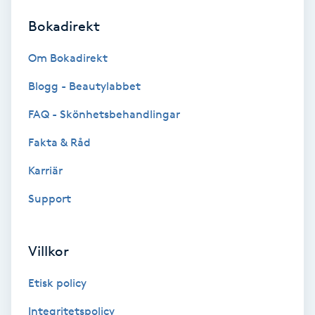
Bokadirekt
Brynformning
Om Bokadirekt
Brynfärgning
Blogg - Beautylabbet
Brynplockning
FAQ - Skönhetsbehandlingar
Fakta & Råd
Bröllopsuppsättning
C
Karriär
Support
Celluliter
Coachning
Villkor
Color correction
Etisk policy
Integritetspolicy