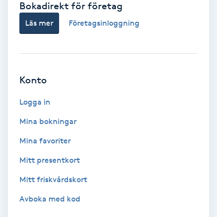
Bokadirekt för företag
Babylights
Läs mer
Företagsinloggning
Balayage
Bambumassage
Konto
Barber
Logga in
Mina bokningar
Barnklippning
Mina favoriter
BIAB
Mitt presentkort
Mitt friskvårdskort
Blowout
Avboka med kod
Bottenfärg