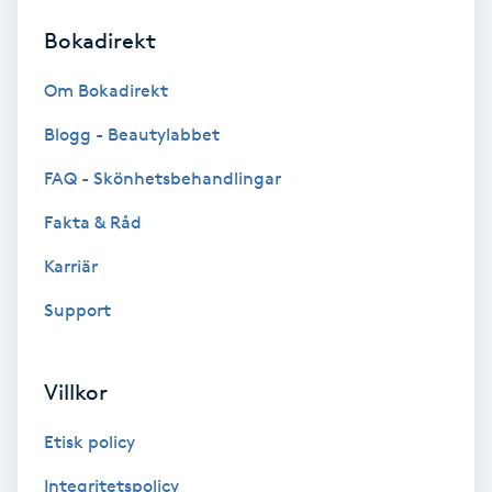
Bokadirekt
Brynformning
Om Bokadirekt
Brynfärgning
Blogg - Beautylabbet
Brynplockning
FAQ - Skönhetsbehandlingar
Fakta & Råd
Bröllopsuppsättning
C
Karriär
Support
Celluliter
Coachning
Villkor
Color correction
Etisk policy
Integritetspolicy