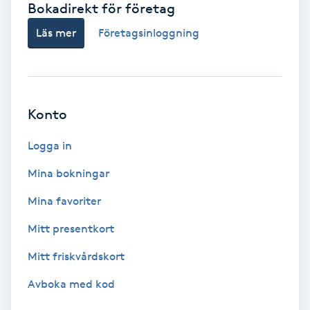
Bokadirekt för företag
Babylights
Läs mer
Företagsinloggning
Balayage
Bambumassage
Konto
Barber
Logga in
Mina bokningar
Barnklippning
Mina favoriter
BIAB
Mitt presentkort
Mitt friskvårdskort
Blowout
Avboka med kod
Bottenfärg